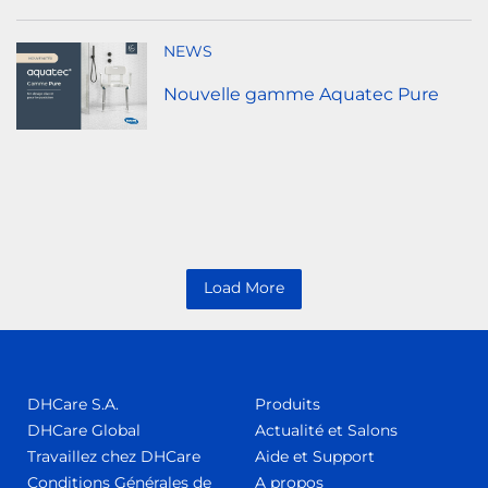
NEWS
Nouvelle gamme Aquatec Pure
Load More
DHCare S.A.
Produits
DHCare Global
Actualité et Salons
Travaillez chez DHCare
Aide et Support
Conditions Générales de
A propos