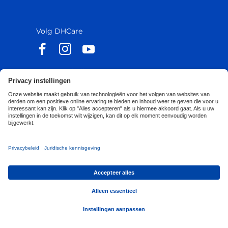
België
België
Europa
Europa
Volg DHCare
Volg Küschall
Toegankelijkheidsverklaring
Privacy Policy
Cookies Policy
Corporate Sustainability
Privacy Notice
Privacy Settings
© 2026 Invacare International GmbH - Alle rechten
voorbehouden.