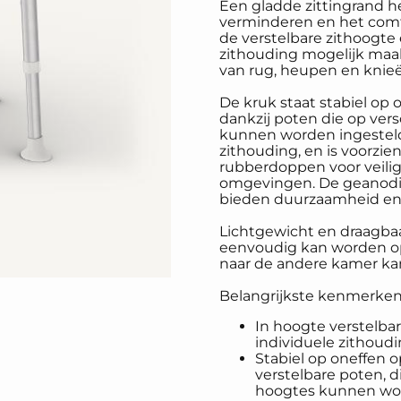
Een gladde zittingrand h
verminderen en het comfo
de verstelbare zithoogte
zithouding mogelijk maak
van rug, heupen en knieë
De kruk staat stabiel op
dankzij poten die op ver
kunnen worden ingesteld
zithouding, en is voorzien
rubberdoppen voor veilig
omgevingen. De geanodi
bieden duurzaamheid en 
Lichtgewicht en draagbaa
eenvoudig kan worden op
naar de andere kamer ka
Belangrijkste kenmerken
In hoogte verstelb
individuele zithoudi
Stabiel op oneffen 
verstelbare poten, d
hoogtes kunnen wor