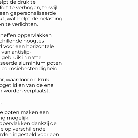
elpt de druk te
rt te verhogen, terwijl
 een gepersonaliseerde
t, wat helpt de belasting
n te verlichten.
 oneffen oppervlakken
schillende hoogtes
 voor een horizontale
 van antislip-
 gebruik in natte
seerde aluminium poten
corrosiebestendigheid.
r, waardoor de kruk
getild en van de ene
n worden verplaatst.
:
are poten maken een
ng mogelijk.
oppervlakken dankzij de
ie op verschillende
den ingesteld voor een