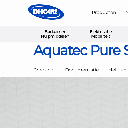
Producten
N
Badkamer
Elektrische
Home
Badkamer Hulpmiddelen
Douchekrukken en
Hulpmiddelen
Mobiliteit
Aquatec Pure 
Overzicht
Documentatie
Help en