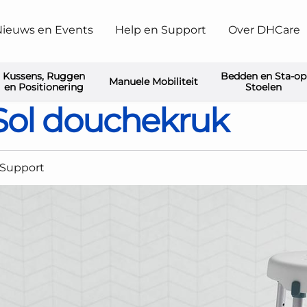
ieuws en Events
Help en Support
Over DHCare
Kussens, Ruggen
Bedden en Sta-op
Manuele Mobiliteit
 douche-/toiletstoelen op poten
Aquatec Pure Sol douchekruk
en Positionering
Stoelen
Sol douchekruk
 Support