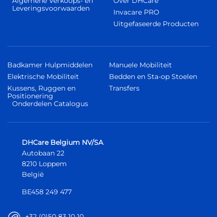
Algemene Verkoops- en
Over DHCare
Leveringsvoorwaarden
Invacare PRO
Uitgefaseerde Producten
Badkamer Hulpmiddelen
Manuele Mobiliteit
Elektrische Mobiliteit
Bedden en Sta-op Stoelen
Kussens, Ruggen en
Transfers
Positionering
Onderdelen Catalogus
DHCare Belgium NV/SA
Autobaan 22
8210 Loppem
België
BE458 249 477
+32 (0)50 83 10 10