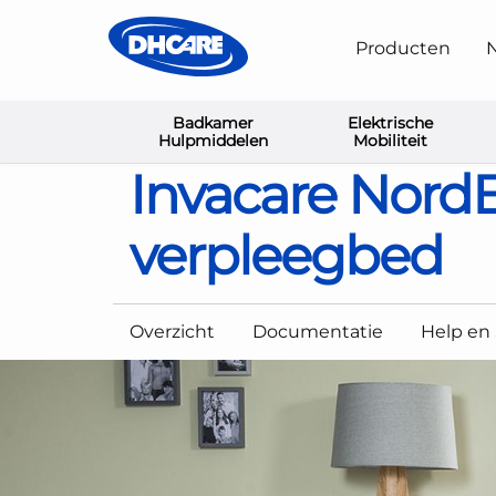
Producten
N
Badkamer
Elektrische
Home
Bedden en Sta-op Stoelen
Bedden
Invac
Hulpmiddelen
Mobiliteit
Invacare Nord
verpleegbed
Overzicht
Documentatie
Help en