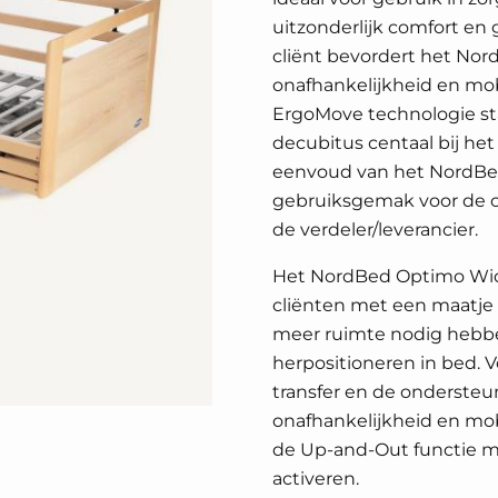
uitzonderlijk comfort en
cliënt bevordert het No
onafhankelijkheid en mobi
ErgoMove technologie st
decubitus centaal bij h
eenvoud van het NordBe
gebruiksgemak voor de cl
de verdeler/leverancier.
Het NordBed Optimo Wide
cliënten met een maatje 
meer ruimte nodig hebbe
herpositioneren in bed. V
transfer en de ondersteu
onafhankelijkheid en mob
de Up-and-Out functie m
activeren.