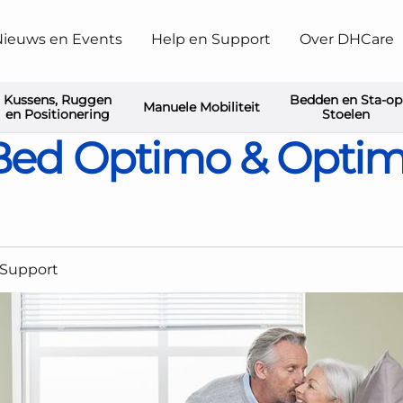
ieuws en Events
Help en Support
Over DHCare
Kussens, Ruggen
Bedden en Sta-op
Manuele Mobiliteit
are NordBed Optimo & Optimo Wide verpleegbed
en Positionering
Stoelen
Bed Optimo & Opti
 Support