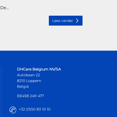
De...
Lees verder
DHCare Belgium NV/SA
Autobaan 22
8210 Loppem
België
BE458 249 477
+32 (0)50 83 10 10