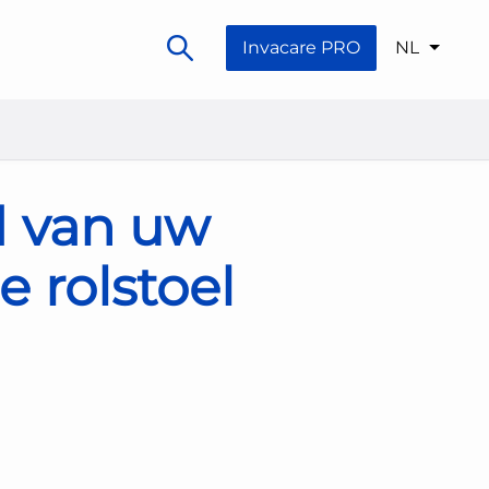
Invacare PRO
NL
d van uw
e rolstoel