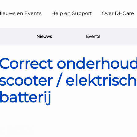
ieuws en Events
Help en Support
Over DHCare
Nieuws
Events
n uw scooter / elektrische rolstoel batterij
Correct onderhou
scooter / elektrisch
batterij