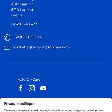
Autobaan 22
8210 Loppem
België
BE458 249 477
+32 (0)50 83 10 10
marketingbelgium@dhcare.com
België
België
Europa
Europa
Volg DHCare
Volg Küschall